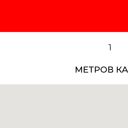
Пн-Пт с 08:30 до 17:30
e-mail:
sale1@sibelkom.com
1
МЕТРОВ КА